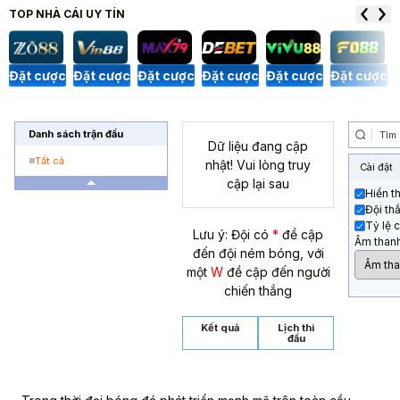
TOP NHÀ CÁI
UY TÍN
c
Đặt cược
Đặt cược
Đặt cược
Đặt cược
Đặt cược
Đặt cược
Danh sách trận đấu
Dữ liệu đang cập
Tất cả
nhật! Vui lòng truy
Cài đặt
cập lại sau
Hiển t
Đội th
Tỷ lệ 
Lưu ý:
Đội có
*
đề cập
Âm thanh
đến đội ném bóng, với
một
W
đề cập đến người
chiến thắng
Kết quả
Lịch thi
đấu