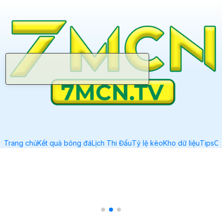
Trang chủ
Kết quả bóng đá
Lịch Thi Đấu
Tỷ lệ kèo
Kho dữ liệu
Tips
C