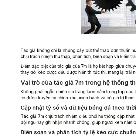
Tác giả không chỉ là những cây bút thể thao đơn thuần mà
chịu trách nhiệm thu thập, phân tích, biên soạn và kiểm tr
Điểm đặc biệt của tác giả của 7m là họ kết hợp giữa chuy
thay đổi kèo cược đều được hiển thị tức thì, mang lại trải
Vai trò của tác giả 7m trong hệ thống th
Không phải ngẫu nhiên mà trang luôn nằm trong top các tr
tin được truyền tải chính xác, minh bạch và có giá trị tham
Cập nhật tỷ số và dữ liệu bóng đá theo thời
Tác giả 7m
chịu trách nhiệm điều phối hệ thống cập nhật d
đội ngũ này ghi nhận nhanh chóng, giúp người xem nắm bắ
Biên soạn và phân tích tỷ lệ kèo cực chuẩn