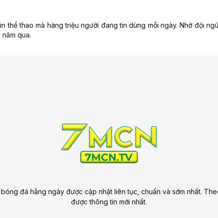
 tin thể thao mà hàng triệu người đang tin dùng mỗi ngày. Nhờ đội n
u năm qua.
bóng đá hằng ngày được cập nhật liên tục, chuẩn và sớm nhất. Theo
được thông tin mới nhất.