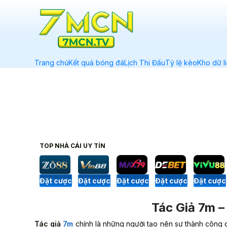
Trang chủ
Kết quả bóng đá
Lịch Thi Đấu
Tỷ lệ kèo
Kho dữ l
TOP NHÀ CÁI
UY TÍN
Đặt cược
Đặt cược
Đặt cược
Đặt cược
Đặt cược
Đặt cược
Tác Giả 7m 
Tác giả
7m
chính là những người tạo nên sự thành công c