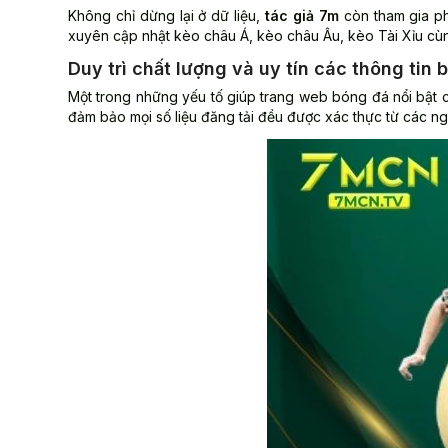
Không chỉ dừng lại ở dữ liệu,
tác giả 7m
còn tham gia ph
xuyên cập nhật kèo châu Á, kèo châu Âu, kèo Tài Xỉu cùn
Duy trì chất lượng và uy tín các thông tin 
Một trong những yếu tố giúp trang web bóng đá nổi bật c
đảm bảo mọi số liệu đăng tải đều được xác thực từ các ng