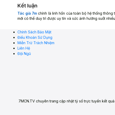
Kết luận
Tác giả 7m
chính là linh hồn của toàn bộ hệ thống thông
mới có thể duy trì được uy tín và sức ảnh hưởng suốt nhiề
Chính Sách Bảo Mật
Điều Khoản Sử Dụng
Miễn Trừ Trách Nhiệm
Liên Hệ
Đội Ngũ
7MCN.TV chuyên trang cập nhật tỷ số trực tuyến kết quả 