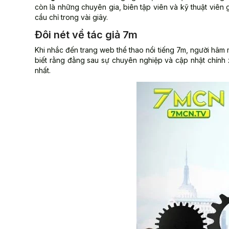
còn là những chuyên gia, biên tập viên và kỹ thuật viên 
cầu chỉ trong vài giây.
Đôi nét về tác giả 7m
Khi nhắc đến trang web thể thao nổi tiếng 7m, người hâm mộ
biết rằng đằng sau sự chuyên nghiệp và cập nhật chính 
nhất.