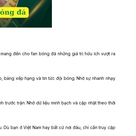
ọ mang đến cho fan bóng đá những giá trị hữu ích vượt ra
èo, bảng xếp hạng và tin tức đội bóng. Nhờ sự nhanh nhạy
h trước trận. Nhờ dữ liệu minh bạch và cập nhật theo thời
. Dù bạn ở Việt Nam hay bất cứ nơi đâu, chỉ cần truy cập