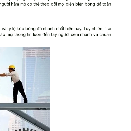
, người hâm mộ có thể theo dõi mọi diễn biến bóng đá toàn
 và tỷ lệ kèo bóng đá nhanh nhất hiện nay. Tuy nhiên, ít ai
ảo mọi thông tin luôn đến tay người xem nhanh và chuẩn