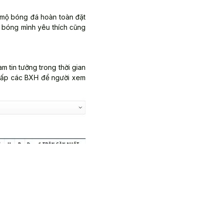
 mộ bóng đá hoàn toàn đặt
ội bóng mình yêu thích cũng
m tin tưởng trong thời gian
g cấp các BXH để người xem