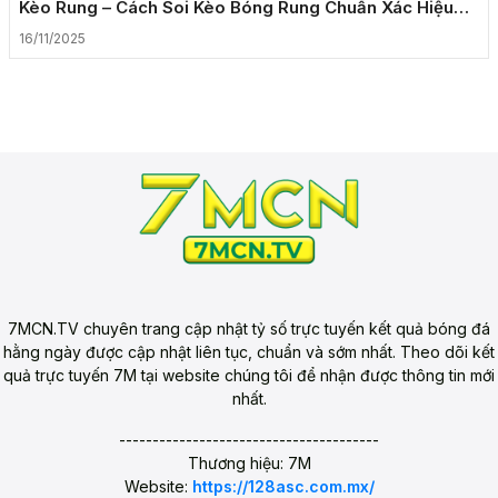
Kèo Rung – Cách Soi Kèo Bóng Rung Chuẩn Xác Hiệu
Quả 100%
16/11/2025
7MCN.TV chuyên trang cập nhật tỷ số trực tuyến kết quả bóng đá
hằng ngày được cập nhật liên tục, chuẩn và sớm nhất. Theo dõi kết
quả trực tuyến 7M tại website chúng tôi để nhận được thông tin mới
nhất.
---------------------------------------
Thương hiệu: 7M
Website:
https://128asc.com.mx/