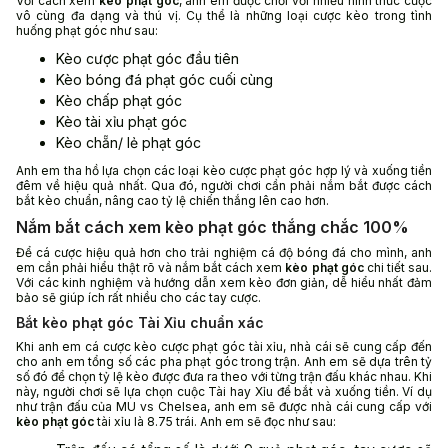
Với cách xem
kèo phạt góc
, anh em được chơi với nhiều hình thức cược
vô cùng đa dạng và thú vị. Cụ thể là những loại cược kèo trong tình
huống phạt góc như sau:
Kèo cược phạt góc đầu tiên
Kèo bóng đá phạt góc cuối cùng
Kèo chấp phạt góc
Kèo tài xỉu phạt góc
Kèo chẵn/ lẻ phạt góc
Anh em tha hồ lựa chọn các loại kèo cược phạt góc hợp lý và xuống tiền
đêm về hiệu quả nhất. Qua đó, người chơi cần phải nắm bắt được cách
bắt kèo chuẩn, nâng cao tỷ lệ chiến thắng lên cao hơn.
Nắm bắt cách xem kèo phạt góc thắng chắc 100%
Để cá cược hiệu quả hơn cho trải nghiệm cá độ bóng đá cho mình, anh
em cần phải hiểu thật rõ và nắm bắt cách xem
kèo phạt góc
chi tiết sau.
Với các kinh nghiệm và hướng dẫn xem kèo đơn giản, dễ hiểu nhất đảm
bảo sẽ giúp ích rất nhiều cho các tay cược.
Bắt kèo phạt góc Tài Xỉu chuẩn xác
Khi anh em cá cược kèo cược phạt góc tài xỉu, nhà cái sẽ cung cấp đến
cho anh em tổng số các pha phạt góc trong trận. Anh em sẽ dựa trên tỷ
số đó để chọn tỷ lệ kèo được đưa ra theo với từng trận đấu khác nhau. Khi
này, người chơi sẽ lựa chọn cuộc Tài hay Xỉu để bắt và xuống tiền. Ví dụ
như trận đấu của MU vs Chelsea, anh em sẽ được nhà cái cung cấp với
kèo phạt góc
tài xỉu là 8.75 trái. Anh em sẽ đọc như sau: