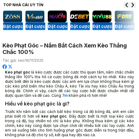
TOP NHÀ CÁI
UY TÍN
c
Đặt cược
Đặt cược
Đặt cược
Đặt cược
Đặt cược
Đặt cược
Kèo Phạt Góc – Nắm Bắt Cách Xem Kèo Thắng
Chắc 100%
Tác giả:
seo
16/11/2025
Kèo phạt góc
là kèo cược được các cược thủ quan tâm, nắm chắc chiến
thắng lên 100% tha hồ cá cược bóng đá một cách tự tin nhất. Kèo này
được biết đến là kèo cược được các anh em lựa chọn không thua kém gì
các kèo phổ biến như kèo Châu Á, kèo Tài xỉu hay kèo Châu Âu trong
bóng đá. Chính vì vậy, cách để các tay cược bắt được chuẩn nhất rất
được quan tâm và đề cao. Cùng
7m
khám phá rõ hơn nhé!
Hiểu về kèo phạt góc là gì?
Trước khi nắm bắt các cách bắt kèo trong cá độ bóng đá, anh em cần
phải biết rõ hơn về
kèo phạt góc.
Đây được biết là một loại kèo cược
trong cá độ, tuy nhiên nó chỉ là kèo phụ. Không thua kém gì các kèo
chính, kèo này cũng được lựa chọn chơi rất nhiều bởi các tay cược. Anh
em sẽ xuống tiền cho tình huống phạt góc được diễn ra trong trận đấu,
không phải cá độ cho tỷ số, kết quả hay đội nào cả.