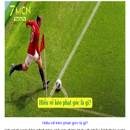
Hiểu về kèo phạt góc là gì?