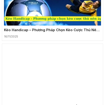
Kèo Handicap – Phương Pháp Chọn Kèo Cược Thủ Nên
Áp Dụng
16/11/2025