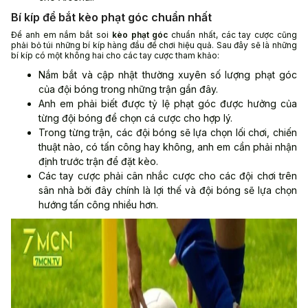
Bí kíp để bắt kèo phạt góc chuẩn nhất
Để anh em nắm bắt soi
kèo phạt góc
chuẩn nhất, các tay cược cũng
phải bỏ túi những bí kíp hàng đầu để chơi hiệu quả. Sau đây sẽ là những
bí kíp có một không hai cho các tay cược tham khảo:
Nắm bắt và cập nhật thường xuyên số lượng phạt góc
của đội bóng trong những trận gần đây.
Anh em phải biết được tỷ lệ phạt góc được hưởng của
từng đội bóng để chọn cá cược cho hợp lý.
Trong từng trận, các đội bóng sẽ lựa chọn lối chơi, chiến
thuật nào, có tấn công hay không, anh em cần phải nhận
định trước trận để đặt kèo.
Các tay cược phải cân nhắc cược cho các đội chơi trên
sân nhà bởi đây chính là lợi thế và đội bóng sẽ lựa chọn
hướng tấn công nhiều hơn.